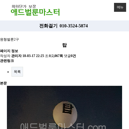
메뉴
전화걸기
010-3524-5874
원형벌룬2구
탑
페이지 정보
작성자
관리자
18-03-17 22:25
조회
2,067회
댓글
0건
관련링크
목록
본문